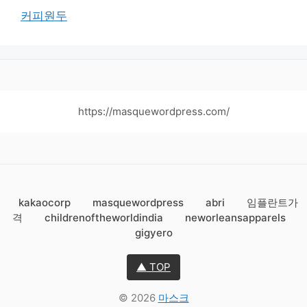
커피원두
https://masquewordpress.com/
kakaocorp
masquewordpress
abri
임플란트가
격
childrenoftheworldindia
neworleansapparels
gigyero
▲ TOP
© 2026
마스크