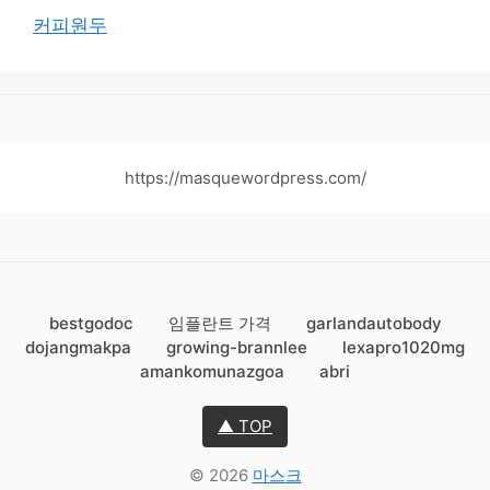
커피원두
https://masquewordpress.com/
bestgodoc
임플란트 가격
garlandautobody
dojangmakpa
growing-brannlee
lexapro1020mg
amankomunazgoa
abri
▲ TOP
© 2026
마스크