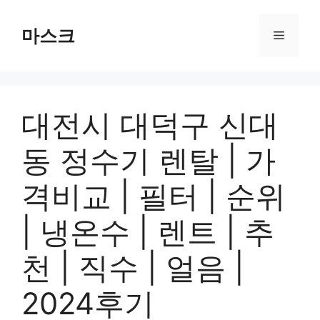
컨
텐
마스크
메
츠
로
뉴
건
너
대전시 대덕구 신대
뛰
기
동 정수기 렌탈 | 가
격비교 | 필터 | 순위
| 냉온수 | 렌트 | 추
천 | 직수 | 얼음 |
2024후기