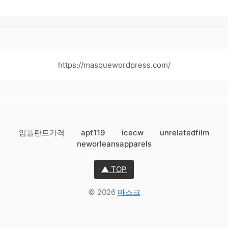
https://masquewordpress.com/
임플란트가격
apt119
icecw
unrelatedfilm
neworleansapparels
▲ TOP
© 2026
마스크