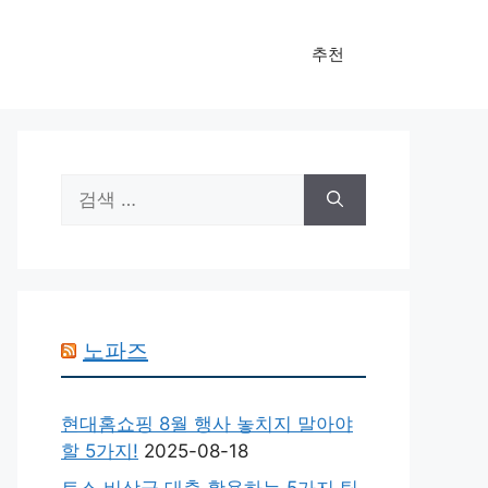
추천
검
색:
노파즈
현대홈쇼핑 8월 행사 놓치지 말아야
할 5가지!
2025-08-18
토스 비상금 대출 활용하는 5가지 팁