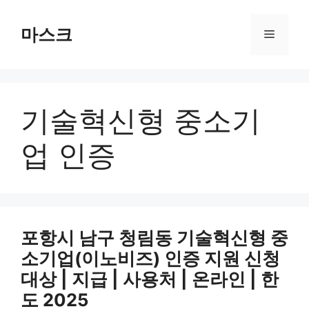
컨
텐
마스크
메
츠
로
뉴
건
너
기술혁신형 중소기
뛰
기
업 인증
포항시 남구 청림동 기술혁신형 중
소기업(이노비즈) 인증 지원 신청
대상 | 지급 | 사용처 | 온라인 | 한
도 2025