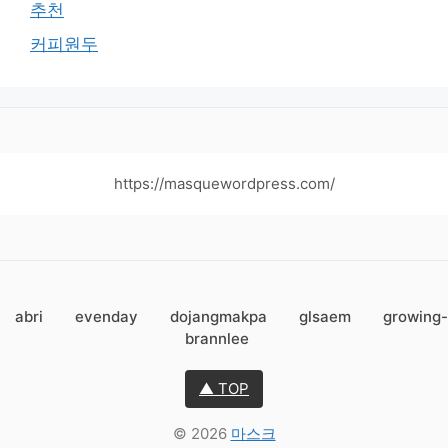
추천
커피원두
https://masquewordpress.com/
abri
evenday
dojangmakpa
glsaem
growing-
brannlee
▲ TOP
© 2026
마스크