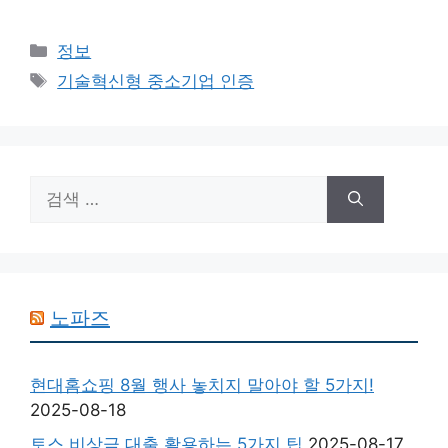
카
정보
테
태
기술혁신형 중소기업 인증
고
그
리
검
색:
노파즈
현대홈쇼핑 8월 행사 놓치지 말아야 할 5가지!
2025-08-18
토스 비상금 대출 활용하는 5가지 팁
2025-08-17