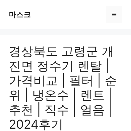
컨
텐
마스크
메
츠
로
뉴
건
너
경상북도 고령군 개
뛰
기
진면 정수기 렌탈 |
가격비교 | 필터 | 순
위 | 냉온수 | 렌트 |
추천 | 직수 | 얼음 |
2024후기