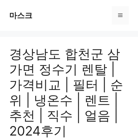
컨
텐
마스크
메
츠
로
뉴
건
너
경상남도 합천군 삼
뛰
기
가면 정수기 렌탈 |
가격비교 | 필터 | 순
위 | 냉온수 | 렌트 |
추천 | 직수 | 얼음 |
2024후기