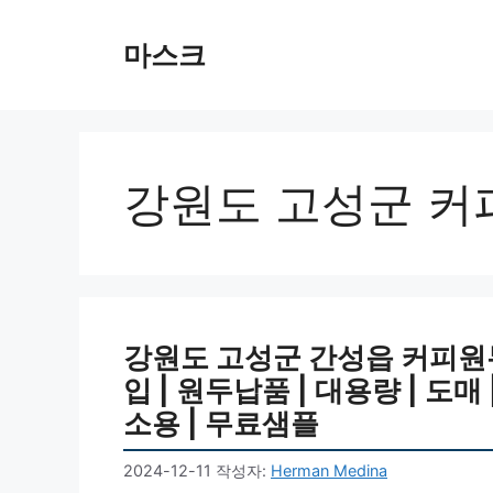
컨
텐
마스크
츠
로
건
너
뛰
강원도 고성군 커
기
강원도 고성군 간성읍 커피원두 
입 | 원두납품 | 대용량 | 도매
소용 | 무료샘플
2024-12-11
작성자:
Herman Medina