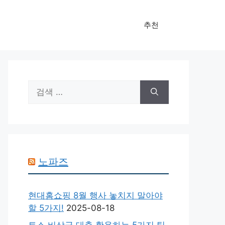
추천
검
색:
노파즈
현대홈쇼핑 8월 행사 놓치지 말아야
할 5가지!
2025-08-18
토스 비상금 대출 활용하는 5가지 팁