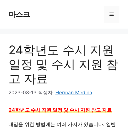
컨
텐
마스크
메
츠
로
뉴
건
너
24학년도 수시 지원
뛰
기
일정 및 수시 지원 참
고 자료
2023-08-13
작성자:
Herman Medina
24학년도 수시 지원 일정 및 수시 지원 참고 자료
대입을 위한 방법에는 여러 가지가 있습니다. 일반