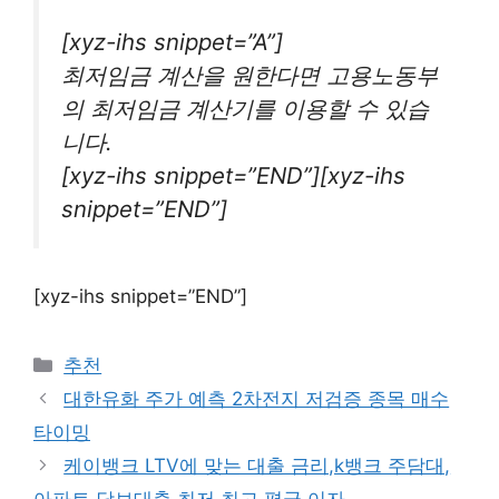
[xyz-ihs snippet=”A”]
최저임금 계산을 원한다면 고용노동부
의 최저임금 계산기를 이용할 수 있습
니다.
[xyz-ihs snippet=”END”][xyz-ihs
snippet=”END”]
[xyz-ihs snippet=”END”]
카
추천
테
대한유화 주가 예측 2차전지 저검증 종목 매수
고
타이밍
리
케이뱅크 LTV에 맞는 대출 금리,k뱅크 주담대,
아파트 담보대출 최저,최고,평균 이자