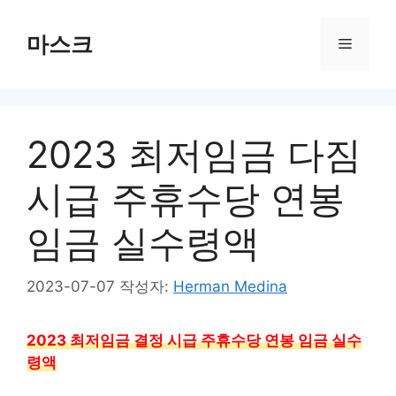
컨
텐
마스크
메
츠
로
뉴
건
너
2023 최저임금 다짐
뛰
기
시급 주휴수당 연봉
임금 실수령액
2023-07-07
작성자:
Herman Medina
2023 최저임금 결정 시급 주휴수당 연봉 임금 실수
령액