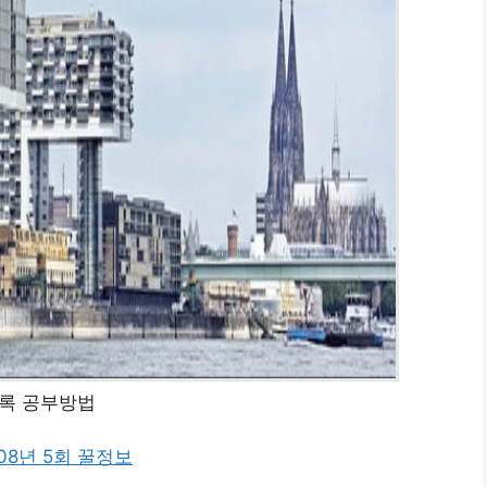
록 공부방법
08년 5회 꿀정보