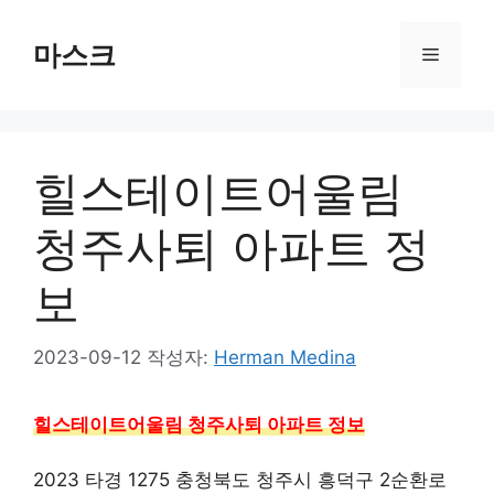
컨
텐
마스크
메
츠
로
뉴
건
너
힐스테이트어울림
뛰
기
청주사퇴 아파트 정
보
2023-09-12
작성자:
Herman Medina
힐스테이트어울림 청주사퇴 아파트 정보
2023 타경 1275 충청북도 청주시 흥덕구 2순환로