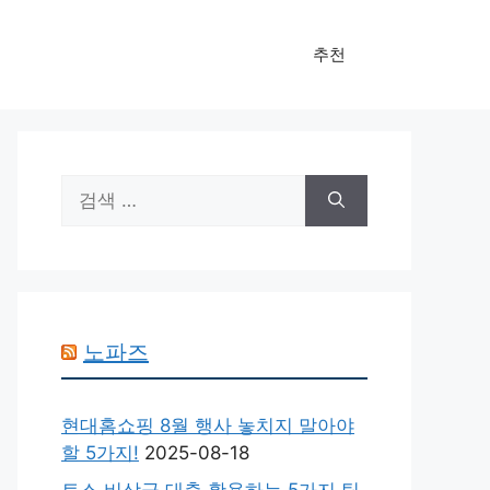
추천
검
색:
노파즈
현대홈쇼핑 8월 행사 놓치지 말아야
할 5가지!
2025-08-18
토스 비상금 대출 활용하는 5가지 팁