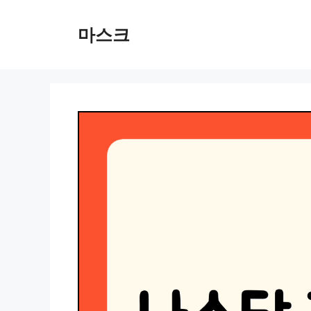
컨
텐
마스크
츠
로
건
너
뛰
기