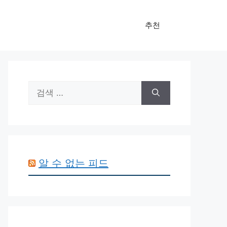
추천
검
색:
알 수 없는 피드