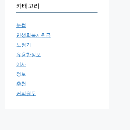
카테고리
눈썹
민생회복지원금
보청기
유용한정보
이사
정보
추천
커피원두