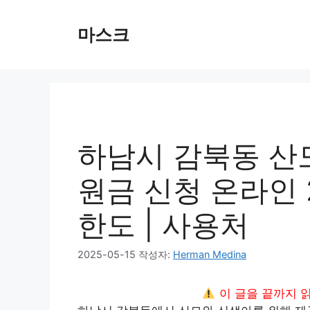
컨
텐
마스크
츠
로
건
너
뛰
기
하남시 감북동 산
원금 신청 온라인 20
한도 | 사용처
2025-05-15
작성자:
Herman Medina
이 글을 끝까지 