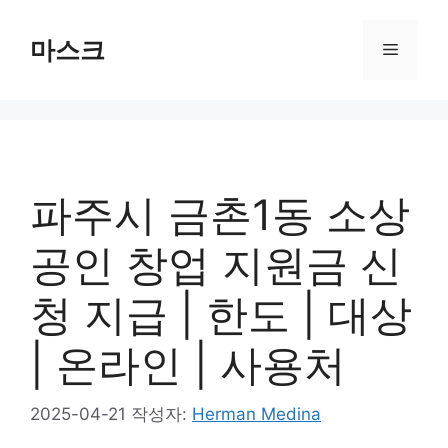
컨
텐
마스크
메
츠
로
뉴
건
너
뛰
기
파주시 금촌1동 소상
공인 창업 지원금 신
청 지급 | 한도 | 대상
| 온라인 | 사용처
2025-04-21
작성자:
Herman Medina