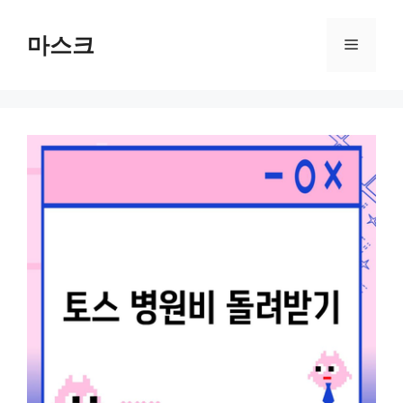
컨
텐
마스크
메
츠
로
뉴
건
너
뛰
기