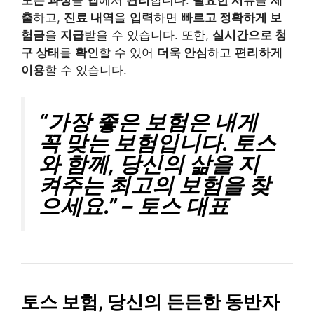
모든 과정
을
앱
에서
관리
합니다.
필요한 서류
를
제
출
하고,
진료 내역
을
입력
하면
빠르고 정확하게 보
험금
을
지급
받을 수 있습니다. 또한,
실시간으로 청
구 상태
를
확인
할 수 있어
더욱 안심
하고
편리하게
이용
할 수 있습니다.
“가장 좋은 보험은 내게
꼭 맞는 보험입니다. 토스
와 함께, 당신의 삶을 지
켜주는 최고의 보험을 찾
으세요.” – 토스 대표
토스 보험, 당신의 든든한 동반자