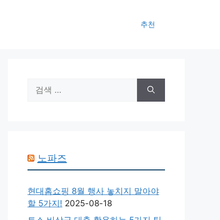
추천
검
색:
노파즈
현대홈쇼핑 8월 행사 놓치지 말아야
할 5가지!
2025-08-18
토스 비상금 대출 활용하는 5가지 팁