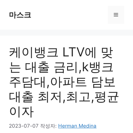
컨
텐
마스크
메
츠
로
뉴
건
너
케이뱅크 LTV에 맞
뛰
기
는 대출 금리,k뱅크
주담대,아파트 담보
대출 최저,최고,평균
이자
2023-07-07
작성자:
Herman Medina