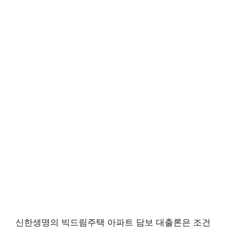
신한생명의 빅드림주택 아파트 담보 대출론은 조건