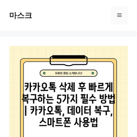
컨
텐
마스크
메
츠
로
뉴
건
너
뛰
기