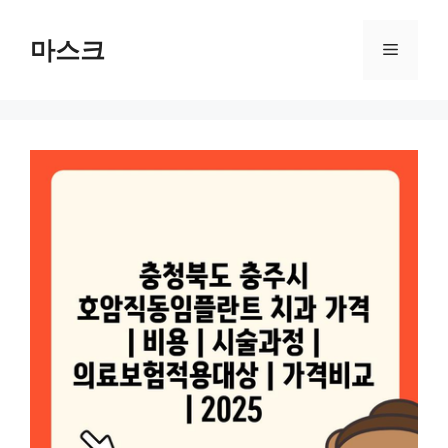
컨
텐
마스크
메
츠
로
뉴
건
너
뛰
기