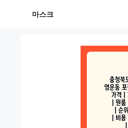
컨
텐
마스크
츠
로
건
너
뛰
기