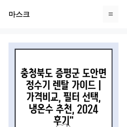
컨
텐
마스크
메
츠
로
뉴
건
너
뛰
기