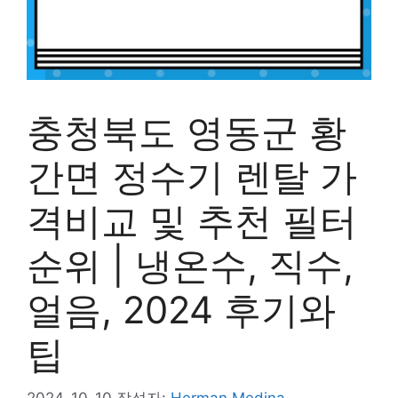
충청북도 영동군 황
간면 정수기 렌탈 가
격비교 및 추천 필터
순위 | 냉온수, 직수,
얼음, 2024 후기와
팁
2024-10-10
작성자:
Herman Medina