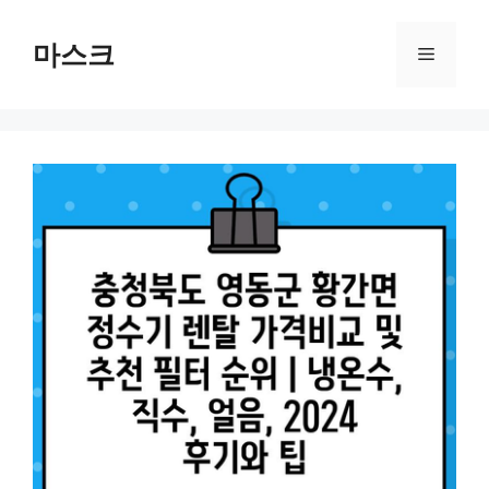
컨
텐
마스크
메
츠
로
뉴
건
너
뛰
기