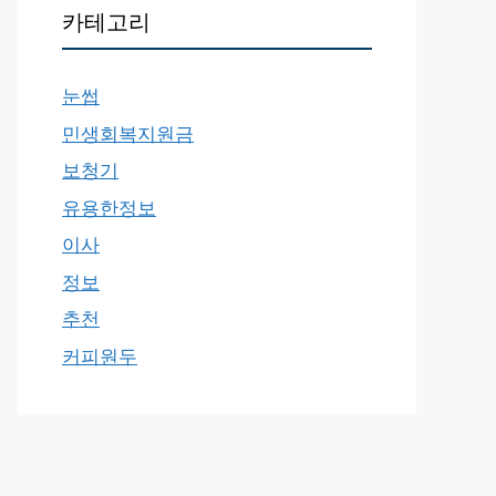
카테고리
눈썹
민생회복지원금
보청기
유용한정보
이사
정보
추천
커피원두