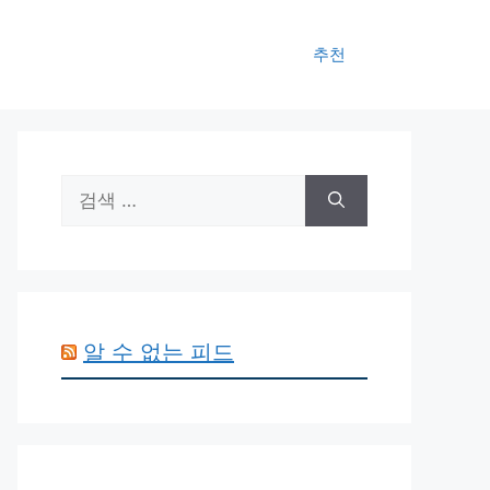
추천
검
색:
알 수 없는 피드