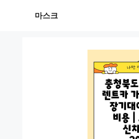
컨
텐
마스크
츠
로
건
너
뛰
기