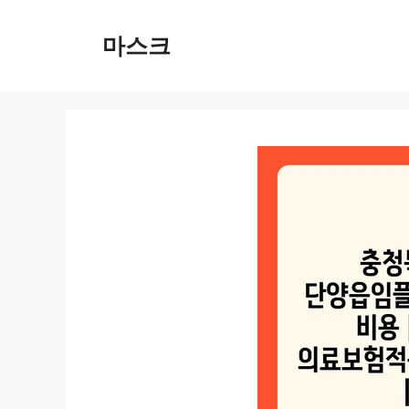
컨
텐
마스크
츠
로
건
너
뛰
기