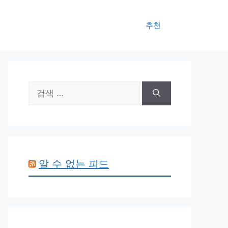
추천
검
색:
알 수 없는 피드