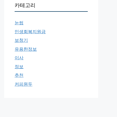
카테고리
눈썹
민생회복지원금
보청기
유용한정보
이사
정보
추천
커피원두