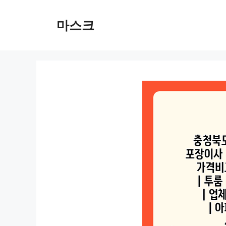
컨
텐
마스크
츠
로
건
너
뛰
기