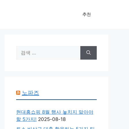
추천
검
색:
노파즈
현대홈쇼핑 8월 행사 놓치지 말아야
할 5가지!
2025-08-18
토스 비상금 대출 활용하는 5가지 팁