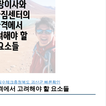
필수체크
충청북도 괴산군 빠른확인
격에서 고려해야 할 요소들