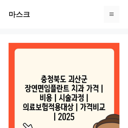
컨
텐
마스크
메
츠
로
뉴
건
너
뛰
기