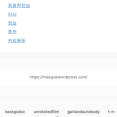
유용한정보
이사
정보
추천
커피원두
https://masquewordpress.com/
bestgodoc
unrelatedfilm
garlandautobody
t-n-