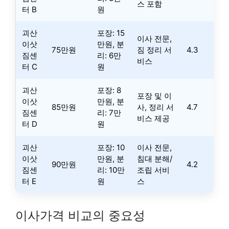
스 포함
터 B
원
괴산
포장: 15
이사 전문,
이삿
만원, 분
75만원
짐 정리 서
4.3
짐센
리: 6만
비스
터 C
원
괴산
포장: 8
포장 및 이
이삿
만원, 분
85만원
사, 정리 서
4.7
짐센
리: 7만
비스 제공
터 D
원
괴산
포장: 10
이사 전문,
이삿
만원, 분
침대 분해/
90만원
4.2
짐센
리: 10만
조립 서비
터 E
원
스
이사가격 비교의 중요성