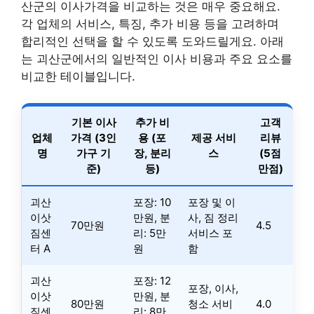
산군의 이사가격을 비교하는 것은 매우 중요해요.
각 업체의 서비스, 특징, 추가 비용 등을 고려하며
합리적인 선택을 할 수 있도록 도와드릴게요. 아래
는 괴산군에서의 일반적인 이사 비용과 주요 요소를
비교한 테이블입니다.
기본 이사
추가 비
고객
업체
가격 (3인
용 (포
제공 서비
리뷰
명
가구 기
장, 분리
스
(5점
준)
등)
만점)
괴산
포장: 10
포장 및 이
이삿
만원, 분
사, 짐 정리
70만원
4.5
짐센
리: 5만
서비스 포
터 A
원
함
괴산
포장: 12
포장, 이사,
이삿
만원, 분
80만원
청소 서비
4.0
짐센
리: 8만