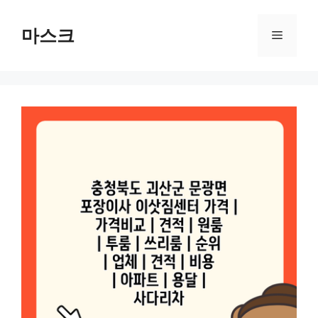
컨
텐
마스크
메
츠
로
뉴
건
너
뛰
기