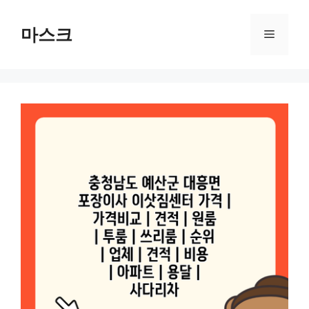
컨
텐
마스크
메
츠
로
뉴
건
너
뛰
기