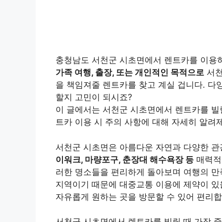
충청남도 서천군 시초면에서 렌트카를 이용
가족 여행, 출장, 또는 개인적인 목적으로
서천
을 책임져줄 렌트카를 찾고 계실 겁니다. 다
할지 고민이 되시죠?
이 글에서는 서천군 시초면에서 렌트카를 빌릴
트카 이용 시 주의 사항에 대해 자세히 알려
서천군 시초면은 아름다운 자연과 다양한 관
이워크, 마량포구, 춘장대 해수욕장 등
매력적
러한 명소들을 편리하게 돌아보며 여행의 만족
지역이기 때문에 대중교통 이용에 제약이 있을
자유롭게 원하는 곳을 방문할 수 있어 편리합
서천군 시초면에서 렌트카를 빌릴 때 가장 