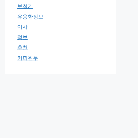
보청기
유용한정보
이사
정보
추천
커피원두