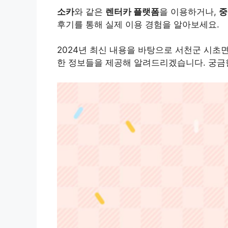
소카
와 같은
렌터카 플랫폼
을 이용하거나,
중
후기를 통해 실제 이용 경험을 알아보세요.
2024년 최신 내용을 바탕으로 서천군 시초
한 정보들을 제공해 알려드리겠습니다. 궁금