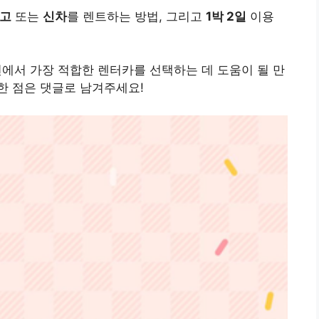
고
또는
신차
를 렌트하는 방법, 그리고
1박 2일
이용
면에서 가장 적합한 렌터카를 선택하는 데 도움이 될 만
한 점은 댓글로 남겨주세요!