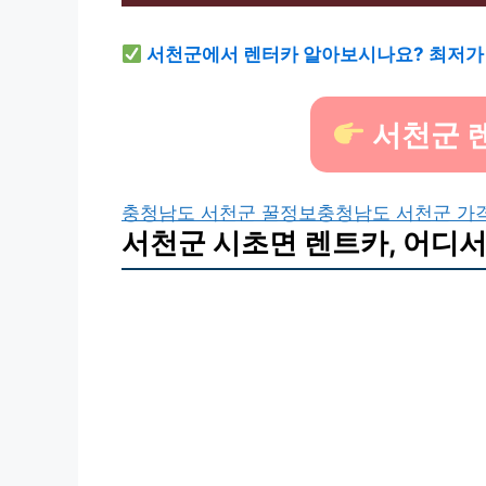
서천군에서 렌터카 알아보시나요? 최저가 
서천군 
충청남도 서천군 꿀정보
충청남도 서천군 가
서천군 시초면 렌트카, 어디서