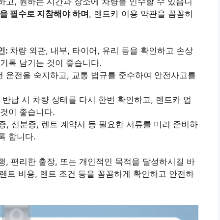
고, 원하는 시간과 장소에 차량을 인수할 수 있습니
을 필수로 지참해야 하며
, 렌트카 이용 약관을 꼼꼼히
인:
차량 외관, 내부, 타이어, 유리 등을 확인하고 손상
 기록 남기는 것이 좋습니다.
전 운전을 숙지하고, 교통 법규를 준수하여 안전사고를
반납 시 차량 상태를 다시 한번 확인하고, 렌트카 업
 것이 좋습니다.
, 신분증, 렌트 계약서 등 필요한 서류를 미리 준비하
록 합니다.
, 편리한 출장, 또는 개인적인 목적을 달성하시길 바
 렌트 비용, 렌트 조건 등을 꼼꼼하게 확인하고 안전하