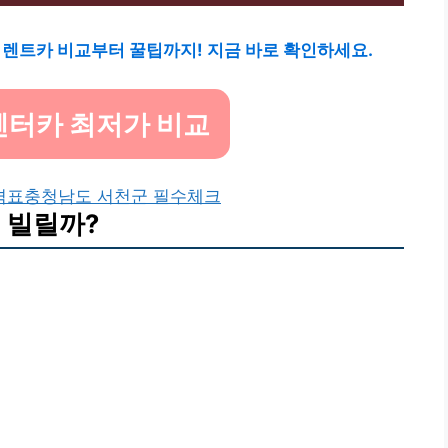
렌트카 비교부터 꿀팁까지! 지금 바로 확인하세요.
렌터카 최저가 비교
격표
충청남도 서천군 필수체크
 빌릴까?