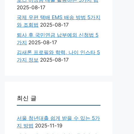
2025-08-17
국제 우편 택배 EMS 배송 방법 5가지
와 조회법
2025-08-17
퇴사 후 국민연금 납부예외 신청법 5
가지
2025-08-17
김새론 프로필와 학력, 나이 인스타 5
가지 정보
2025-08-17
최신 글
서울 청년대출 쉽게 받을 수 있는 5가
지 방법
2025-11-19