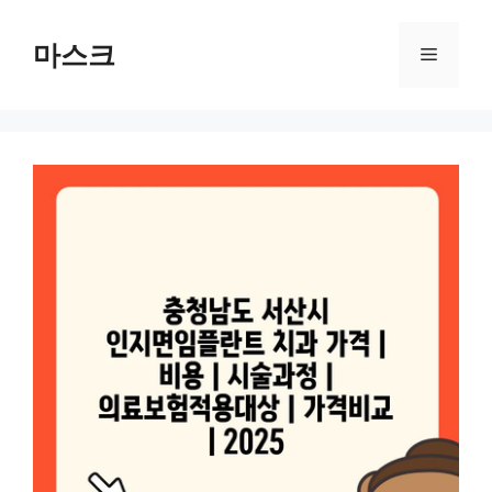
컨
텐
마스크
메
츠
로
뉴
건
너
뛰
기