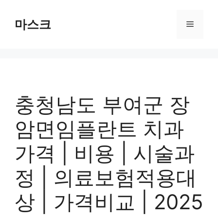
컨
텐
마스크
메
츠
로
뉴
건
너
뛰
기
충청남도 부여군 장
암면임플란트 치과
가격 | 비용 | 시술과
정 | 의료보험적용대
상 | 가격비교 | 2025