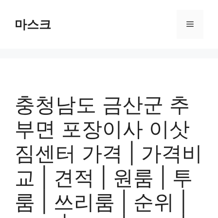
컨
텐
마스크
메
츠
로
뉴
건
너
뛰
기
충청남도 금산군 추
부면 포장이사 이삿
짐센터 가격 | 가격비
교 | 견적 | 원룸 | 투
룸 | 쓰리룸 | 순위 |