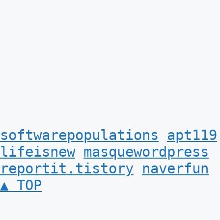
softwarepopulations
apt119
lifeisnew
masquewordpress
reportit.tistory
naverfun
▲ TOP
© 2026
마스크