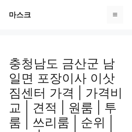
컨
텐
마스크
메
츠
로
뉴
건
너
뛰
기
충청남도 금산군 남
일면 포장이사 이삿
짐센터 가격 | 가격비
교 | 견적 | 원룸 | 투
룸 | 쓰리룸 | 순위 |