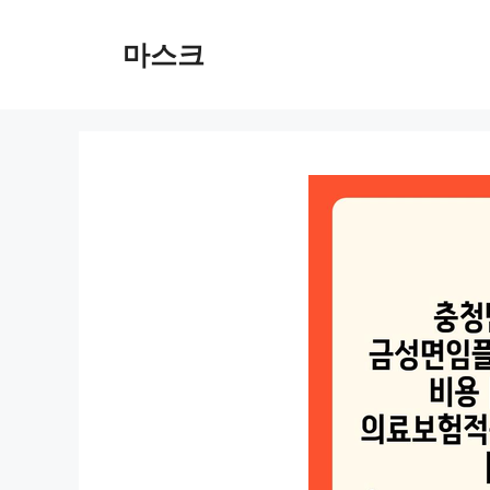
컨
텐
마스크
츠
로
건
너
뛰
기