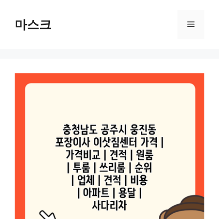
컨
텐
마스크
메
츠
로
뉴
건
너
뛰
기