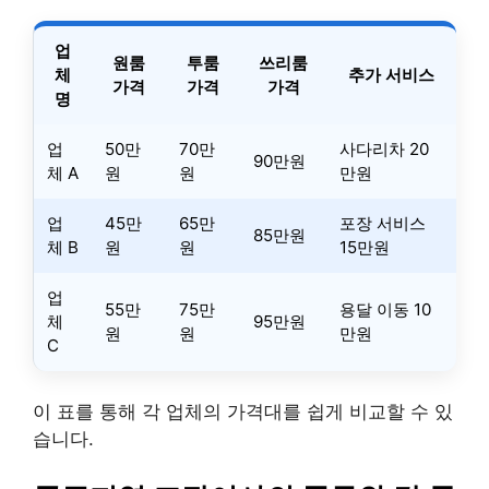
업
원룸
투룸
쓰리룸
체
추가 서비스
가격
가격
가격
명
업
50만
70만
사다리차 20
90만원
체 A
원
원
만원
업
45만
65만
포장 서비스
85만원
체 B
원
원
15만원
업
55만
75만
용달 이동 10
체
95만원
원
원
만원
C
이 표를 통해 각 업체의 가격대를 쉽게 비교할 수 있
습니다.