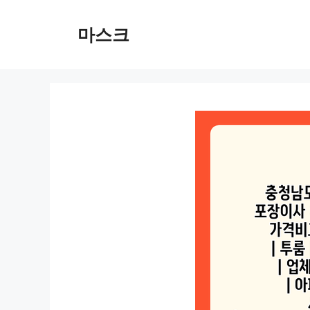
컨
텐
마스크
츠
로
건
너
뛰
기