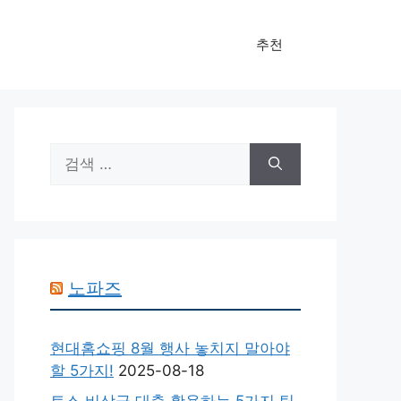
추천
검
색:
노파즈
현대홈쇼핑 8월 행사 놓치지 말아야
할 5가지!
2025-08-18
토스 비상금 대출 활용하는 5가지 팁