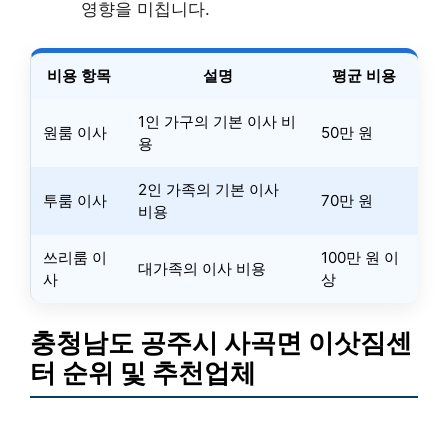
영향을 미칩니다.
비용 항목
설명
평균 비용
1인 가구의 기본 이사 비
원룸 이사
50만 원
용
2인 가족의 기본 이사
투룸 이사
70만 원
비용
쓰리룸 이
100만 원 이
대가족의 이사 비용
사
상
충청남도 공주시 사곡면 이삿짐센
터 순위 및 추천업체