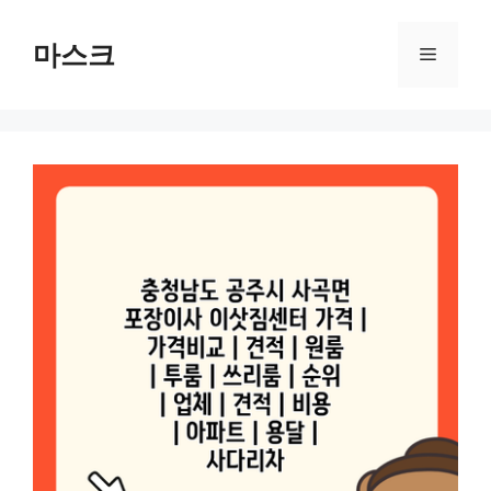
컨
텐
마스크
메
츠
로
뉴
건
너
뛰
기