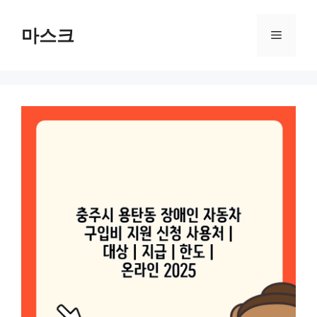
컨
텐
마스크
메
츠
로
뉴
건
너
뛰
기