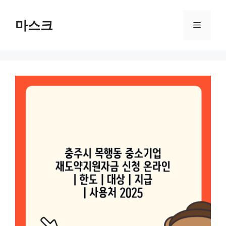
컨
텐
마스크
메
츠
로
뉴
건
너
뛰
기