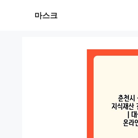
컨
텐
마스크
츠
로
건
너
뛰
기