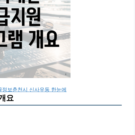
꿀정보
춘천시 신사우동 한눈에
 개요