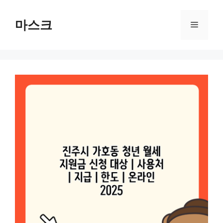
컨
텐
마스크
메
츠
로
뉴
건
너
뛰
기