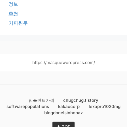
정보
추천
커피원두
https://masquewordpress.com/
임플란트가격
chugchug.tistory
softwarepopulations
kakaocorp
lexapro1020mg
blogdonelsinhopaz
▲ TOP