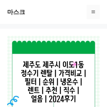
컨
텐
마스크
메
츠
로
뉴
건
너
뛰
기