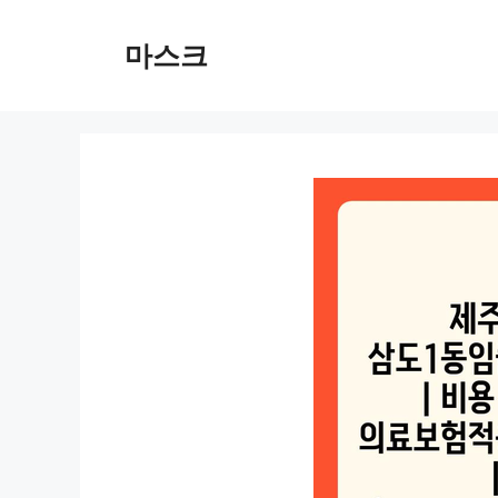
컨
텐
마스크
츠
로
건
너
뛰
기