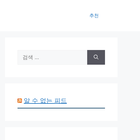
추천
검
색:
알 수 없는 피드