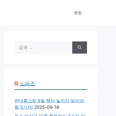
추천
검
색:
노파즈
현대홈쇼핑 8월 행사 놓치지 말아야
할 5가지!
2025-08-18
토스 비상금 대출 활용하는 5가지 팁