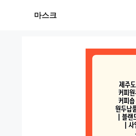
컨
텐
마스크
츠
로
건
너
뛰
기