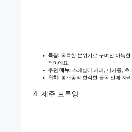
특징:
독특한 분위기로 꾸며진 아늑한 
적이에요.
추천 메뉴:
스페셜티 커피, 마카롱, 초
위치:
봉개동의 한적한 골목 안에 자리
4. 제주 브루잉