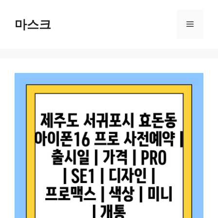
컨
텐
마스크
메
츠
로
뉴
건
너
뛰
기