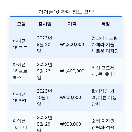
아이폰16 관련 정보 요약
모델
출시일
가격
특징
2023년
업그레이드된
아이폰
9월 22
₩1,200,000
카메라 기술,
16 프로
일
새로운 디자인
아이폰
2023년
최신 프로세
16 프로
9월 22
₩1,400,000
서, 큰 배터리
맥스
일
2023년
합리적인 가
아이폰
10월 5
₩600,000
격, 기본 기능
16 SE1
일
강화
2023년
아이폰
소형 디자인,
9월 29
₩900,000
16 미니
경량화 적용
일