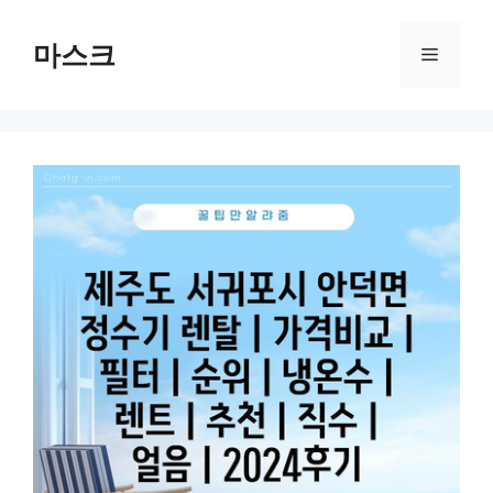
컨
텐
마스크
메
츠
로
뉴
건
너
뛰
기