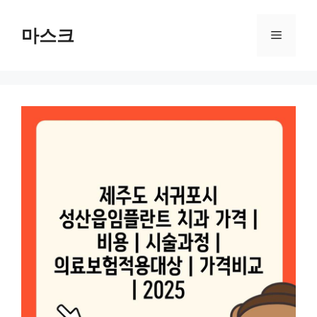
컨
텐
마스크
메
츠
로
뉴
건
너
뛰
기