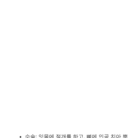
수술: 잇몸에 절개를 하고, 뼈에 인공 치아 뿌