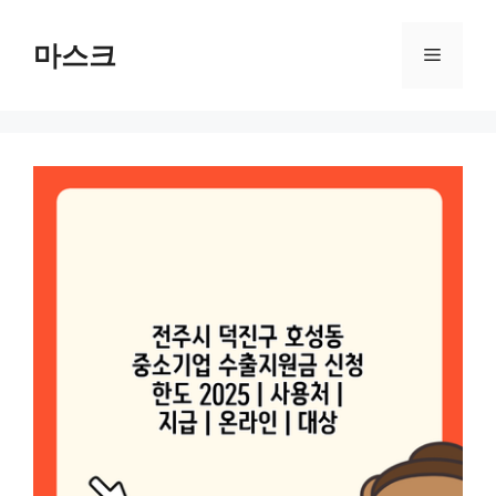
컨
텐
마스크
메
츠
로
뉴
건
너
뛰
기